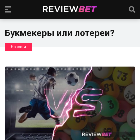
Букмекеры или лотереи?
Новости