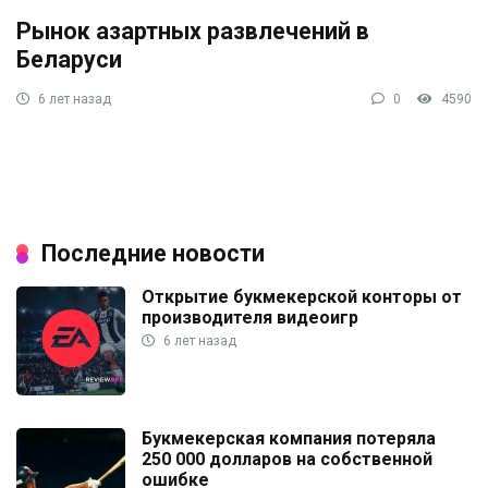
Рынок азартных развлечений в
Беларуси
6 лет назад
0
4590
Последние новости
Открытие букмекерской конторы от
производителя видеоигр
6 лет назад
Букмекерская компания потеряла
250 000 долларов на собственной
ошибке