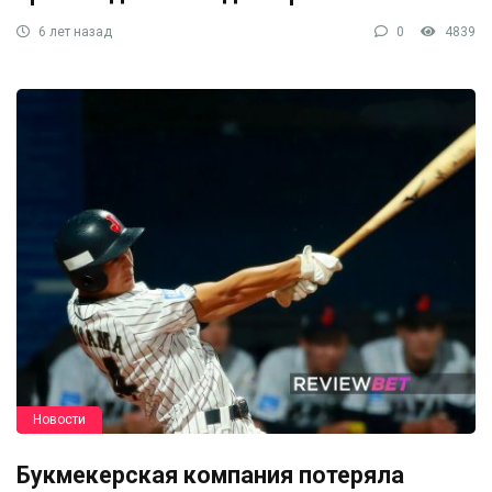
6 лет назад
0
4839
Новости
Букмекерская компания потеряла