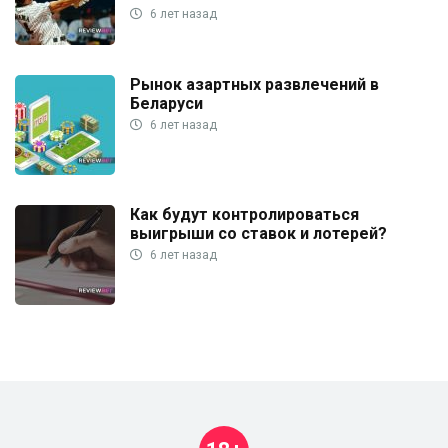
6 лет назад
Рынок азартных развлечений в
Беларуси
6 лет назад
Как будут контролироваться
выигрыши со ставок и лотерей?
6 лет назад