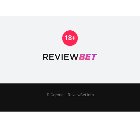
18+
© Copyright ReviewBet.Info