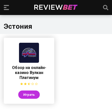
Эстония
Обзор на онлайн-
казино Вулкан
Платинум
Играть