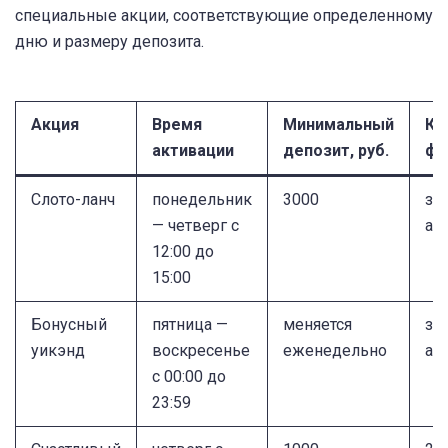
специальные акции, соответствующие определенному
дню и размеру депозита.
Акция
Время
Минимальный
Ко
активации
депозит, руб.
фр
Слото-ланч
понедельник
3000
за
— четверг с
ав
12:00 до
15:00
Бонусный
пятница —
меняется
за
уикэнд
воскресенье
еженедельно
ав
с 00:00 до
23:59