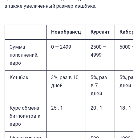
а также увеличенный размер кэшбэка.
Новобранец
Курсант
Киберс
Сумма
0 — 2499
2500 —
5000 — 
пополнений,
4999
евро
Кешбэк
3%, раз в 10
5%, раз
5%, раз 
дней
в 7
дней
дней
Курс обмена
25 : 1
20 : 1
18 : 1
битпоинтов к
евро