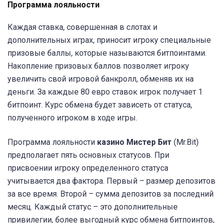
Программа лояльности
Каждая ставка, совершенная в слотах и
дополнительных играх, приносит игроку специальные
призовые баллы, которые называются битпоинтами.
Накопление призовых баллов позволяет игроку
увеличить свой игровой банкролл, обменяв их на
деньги. За каждые 80 евро ставок игрок получает 1
битпоинт. Курс обмена будет зависеть от статуса,
полученного игроком в ходе игры.
Программа лояльности
казино Мистер Бит
(Mr.Bit)
предполагает пять основных статусов. При
присвоении игроку определенного статуса
учитывается два фактора. Первый – размер депозитов
за все время. Второй – сумма депозитов за последний
месяц. Каждый статус – это дополнительные
привилегии, более выгодный курс обмена битпоинтов,