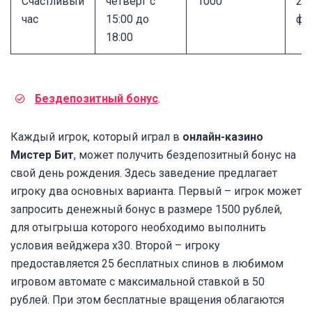
Счастливый
четверг с
1000
25
час
15:00 до
фр
18:00
Бездепозитный бонус
.
Каждый игрок, который играл в
онлайн-казино
Мистер Бит
, может получить бездепозитный бонус на
свой день рождения. Здесь заведение предлагает
игроку два основных варианта. Первый – игрок может
запросить денежный бонус в размере 1500 рублей,
для отыгрыша которого необходимо выполнить
условия вейджера х30. Второй – игроку
предоставляется 25 бесплатных спинов в любимом
игровом автомате с максимальной ставкой в 50
рублей. При этом бесплатные вращения облагаются