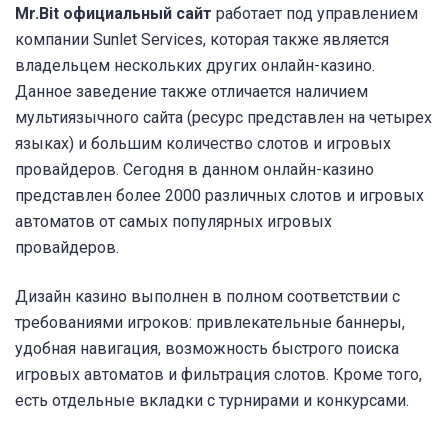
Mr.Bit официальный сайт
работает под управлением
компании Sunlet Services, которая также является
владельцем нескольких других онлайн-казино.
Данное заведение также отличается наличием
мультиязычного сайта (ресурс представлен на четырех
языках) и большим количество слотов и игровых
провайдеров. Сегодня в данном онлайн-казино
представлен более 2000 различных слотов и игровых
автоматов от самых популярных игровых
провайдеров.
Дизайн казино выполнен в полном соответствии с
требованиями игроков: привлекательные баннеры,
удобная навигация, возможность быстрого поиска
игровых автоматов и фильтрация слотов. Кроме того,
есть отдельные вкладки с турнирами и конкурсами.