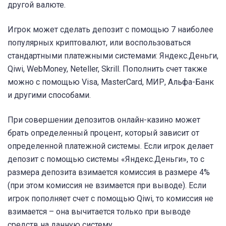
другой валюте.
Игрок может сделать депозит с помощью 7 наиболее
популярных криптовалют, или воспользоваться
стандартными платежными системами: Яндекс.Деньги,
Qiwi, WebMoney, Neteller, Skrill. Пополнить счет также
можно с помощью Visa, MasterCard, МИР, Альфа-Банк
и другими способами.
При совершении депозитов онлайн-казино может
брать определенный процент, который зависит от
определенной платежной системы. Если игрок делает
депозит с помощью системы «Яндекс.Деньги», то с
размера депозита взимается комиссия в размере 4%
(при этом комиссия не взимается при выводе). Если
игрок пополняет счет с помощью Qiwi, то комиссия не
взимается – она вычитается только при выводе
средств на данную систему.