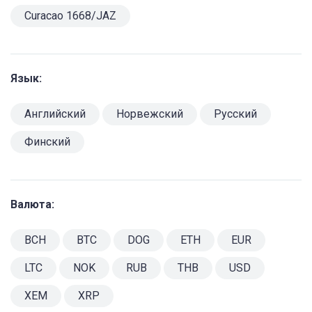
Curacao 1668/JAZ
Язык:
Английский
Норвежский
Русский
Финский
Валюта:
BCH
BTC
DOG
ETH
EUR
LTC
NOK
RUB
THB
USD
XEM
XRP