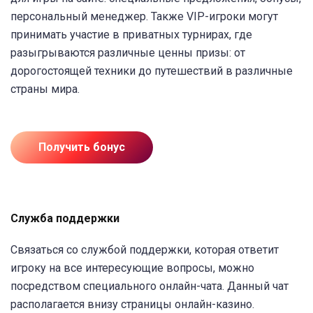
персональный менеджер. Также VIP-игроки могут
принимать участие в приватных турнирах, где
разыгрываются различные ценны призы: от
дорогостоящей техники до путешествий в различные
страны мира.
Получить бонус
Служба поддержки
Связаться со службой поддержки, которая ответит
игроку на все интересующие вопросы, можно
посредством специального онлайн-чата. Данный чат
располагается внизу страницы онлайн-казино.