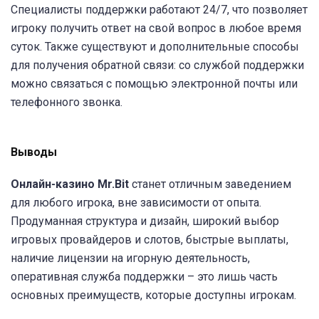
Специалисты поддержки работают 24/7, что позволяет
игроку получить ответ на свой вопрос в любое время
суток. Также существуют и дополнительные способы
для получения обратной связи: со службой поддержки
можно связаться с помощью электронной почты или
телефонного звонка.
Выводы
Онлайн-казино Mr.Bit
станет отличным заведением
для любого игрока, вне зависимости от опыта.
Продуманная структура и дизайн, широкий выбор
игровых провайдеров и слотов, быстрые выплаты,
наличие лицензии на игорную деятельность,
оперативная служба поддержки – это лишь часть
основных преимуществ, которые доступны игрокам.