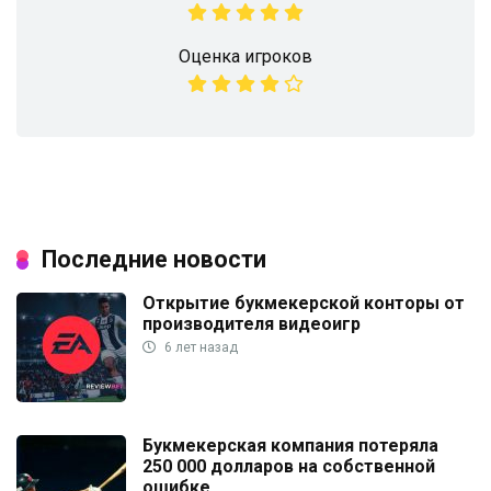
Оценка игроков
Последние новости
Открытие букмекерской конторы от
производителя видеоигр
6 лет назад
Букмекерская компания потеряла
250 000 долларов на собственной
ошибке