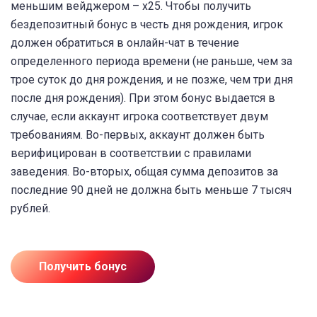
меньшим вейджером – х25. Чтобы получить
бездепозитный бонус в честь дня рождения, игрок
должен обратиться в онлайн-чат в течение
определенного периода времени (не раньше, чем за
трое суток до дня рождения, и не позже, чем три дня
после дня рождения). При этом бонус выдается в
случае, если аккаунт игрока соответствует двум
требованиям. Во-первых, аккаунт должен быть
верифицирован в соответствии с правилами
заведения. Во-вторых, общая сумма депозитов за
последние 90 дней не должна быть меньше 7 тысяч
рублей.
Получить бонус