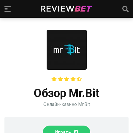
Обзор Mr.Bit
Онлайн-казино Mr.Bit
Играть