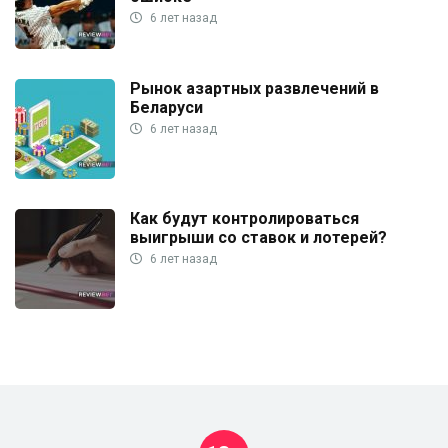
6 лет назад
Рынок азартных развлечений в
Беларуси
6 лет назад
Как будут контролироваться
выигрыши со ставок и лотерей?
6 лет назад