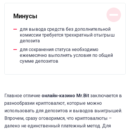
Минусы
для вывода средств без дополнительной
комиссии требуется трехкратный отыгрыш
депозита
для сохранения статуса необходимо
ежемесячно выполнять условия по общей
сумме депозитов
Главное отличие
онлайн-казино Mr.Bit
заключается в
разнообразии криптовалют, которые можно
использовать для депозитов и выводов выигрышей.
Впрочем, сразу оговоримся, что криптовалюты –
далеко не единственный платежный метод. Для