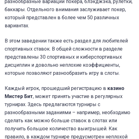
разнообразные вариации покера, блэкджэка, рулетки,
баккары. Отдельного внимания заслуживает покер,
который представлен в более чем 50 различных
вариантах.
В этом заведении также есть раздел для любителей
спортивных ставок. В общей сложности в разделе
представлены 30 спортивных и киберспортивных
дисциплин и довольно неплохие коэффициенты,
которые позволяют разнообразить игру в слоты.
Каждый игрок, прошедший регистрацию в
казино
Мистер Бит
, может принять участие в регулярных
турнирах. Здесь предлагаются турниры с
разнообразными заданиями – например, необходимо
сделать как можно больше ставок в слотах или
получить большое количество выигрышей. Как
правило, в каждом турнире предусмотрен неплохой