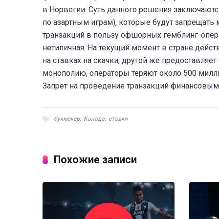
в Норвегии. Суть данного решения заключаютс
по азартным играм), которые будут запрещат
транзакций в пользу офшорных гемблинг-опер
нетипичная. На текущий момент в стране дейст
на ставках на скачки, другой же предоставляе
монополию, операторы теряют около 500 милл
Запрет на проведение транзакций финансовы
букмекер
,
Канада
,
ставки
Похожие записи