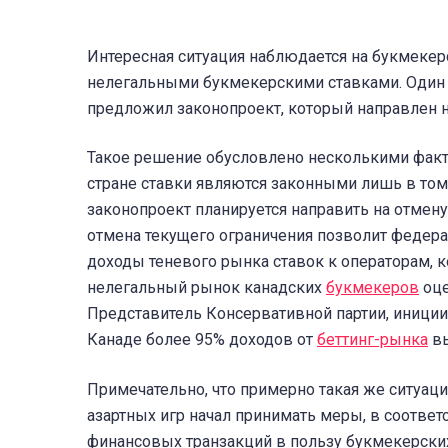
Интересная ситуация наблюдается на букмекер
нелегальными букмекерскими ставками. Один 
предложил законопроект, который направлен н
Такое решение обусловлено несколькими факто
стране ставки являются законными лишь в том 
законопроект планируется направить на отмену
отмена текущего ограничения позволит феде
доходы теневого рынка ставок к операторам, 
нелегальный рынок канадских
букмекеров
оце
Представитель Консервативной партии, иниции
Канаде более 95% доходов от
беттинг-рынка
вы
Примечательно, что примерно такая же ситуац
азартных игр начал принимать меры, в соответ
финансовых транзакций в пользу букмекерских