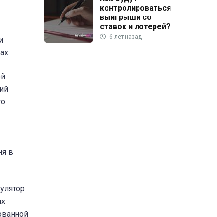
контролироваться
выигрыши со
ставок и лотерей?
6 лет назад
и
ах.
ой
щий
то
ня в
гулятор
их
ованной