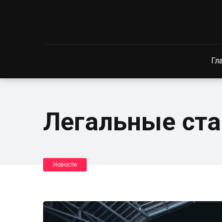
Гл
Легальные ста
Новости