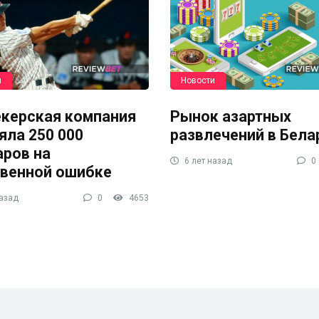
и
Новости
керская компания
Рынок азартных
яла 250 000
развлечений в Бела
ров на
6 лет назад
0
венной ошибке
назад
0
4653