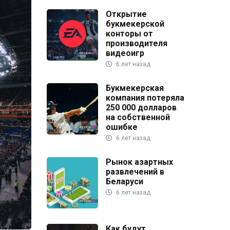
Открытие
букмекерской
конторы от
производителя
видеоигр
6 лет назад
Букмекерская
компания потеряла
250 000 долларов
на собственной
ошибке
6 лет назад
Рынок азартных
развлечений в
Беларуси
6 лет назад
Как будут