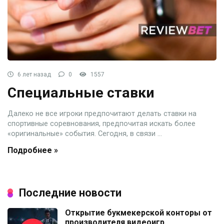
6 лет назад
0
1557
Специальные ставки
Далеко не все игроки предпочитают делать ставки на
спортивные соревнования, предпочитая искать более
«оригинальные» события. Сегодня, в связи ...
Подробнее »
Последние новости
Открытие букмекерской конторы от
производителя видеоигр