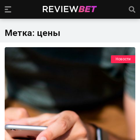
Метка:
цены
Новости